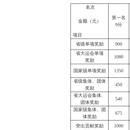
名次
第一名
金额（元）
9分
项目
省级单项奖励
900
省大运会单项
1080
奖励
国家级单项奖励
1350
省级集体、团体
450
奖励
省大运会集体、
540
团体奖励
国家级集体、团
675
体奖励
突出贡献奖励
1000