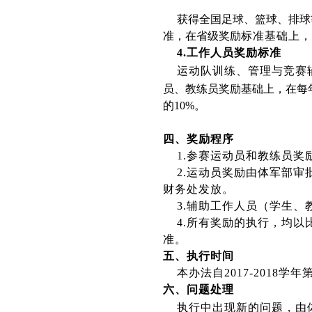
获得全国足球、篮球、排球
准，在省级奖励
标准基础上，
4.
工作人员奖励标准
运动队训练、管理与竞赛
员、教练员奖励基础上，在每
的10%。
四、奖励程序
1.参赛运动员和教练员奖
2.运动员奖励由体军部审
财务处发放。
3.辅助工作人员（学生、
4.所有奖励的执行，均以
准。
五、
执行时间
本办法自2017-2018学
六、
问题处理
执行中出现新的问题，由