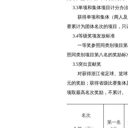
3.
3单项和集体项目计分办
获得单项和集体（两人及
赛累计为团体名次的项目，只
3.
4等级奖项发放标准
一等奖参照同类别项目第
照同类别项目第八名的奖励标
3.
5突出贡献奖
对获得浙江省足球、篮球、
元的奖励；获得省级比赛集体及单
项取最高名次奖励，不累计。
名次
第一名