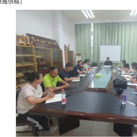
洪薇供稿）