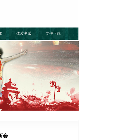
究
体质测试
文件下载
析会